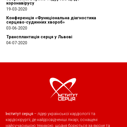
коронавірусу
19-03-2020
Конференція «Функціональна діагностика
серцево-судинних хвороб»
03-06-2020
Трансплантація серця у Львові
04-07-2020
Інститут серця
– лідер української кардіології та
кардіохірургії, де найдосвідченіші лікарі, оснащені
найсучаснішою технікою, щодня борються за якісне та