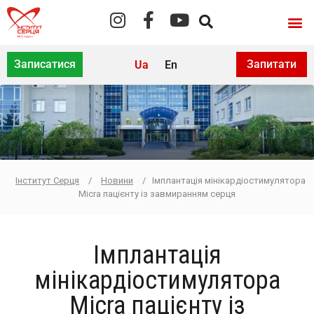
Записатися
Запитати
Ua
En
Інститут Серця
/
Новини
/
Імплантація мінікардіостимулятора
Micra пацієнту із завмиранням серця
Імплантація
мінікардіостимулятора
Micra пацієнту із