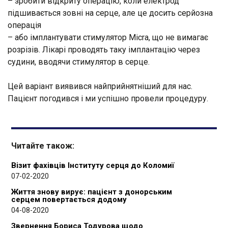
– зробити відкриту операцію, коли електрод
підшивається зовні на серце, але це досить серйозна
операція
– або імплантувати стимулятор Micra, що не вимагає
розрізів. Лікарі проводять таку імплантацію через
судини, вводячи стимулятор в серце.
Цей варіант виявився найприйнятніший для нас.
Пацієнт погодився і ми успішно провели процедуру.
Читайте також:
Візит фахівців Інституту серця до Коломиї
07-02-2020
Життя знову вирує: пацієнт з донорським
серцем повертається додому
04-08-2020
Звернення Бориса Тодурова щодо