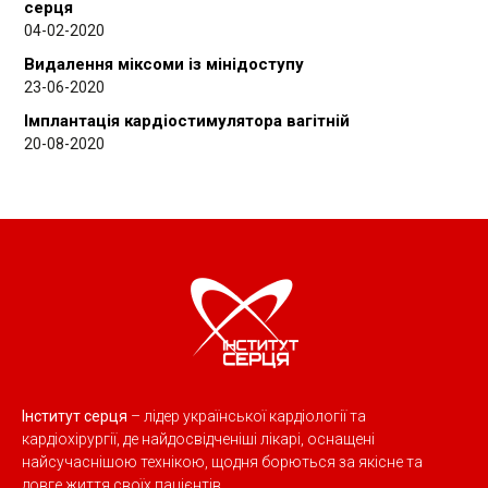
серця
04-02-2020
Видалення міксоми із мінідоступу
23-06-2020
Імплантація кардіостимулятора вагітній
20-08-2020
Інститут серця
– лідер української кардіології та
кардіохірургії, де найдосвідченіші лікарі, оснащені
найсучаснішою технікою, щодня борються за якісне та
довге життя своїх пацієнтів.