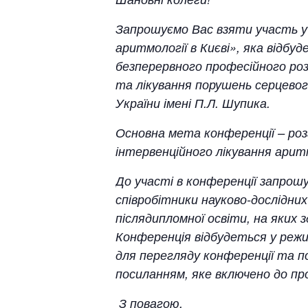
Запрошуємо Вас взяти участь у 
аритмології в Києві»,
яка відбуде
безперервного професійного роз
та лікування порушень серцево
України імені П.Л. Шупика.
Основна мета конференції – ро
інтервенційного лікування аритм
До участі в конференції запрошу
співробітники науково-дослідни
післядипломної освіти, на яких з
Конференція відбудеться у реж
для перегляду конференції та 
посиланням, яке включено до пр
З повагою,