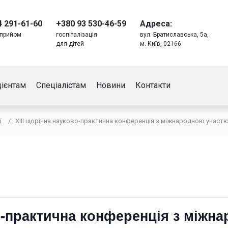
4 291-61-60
+380 93 530-46-59
Адреса:
 прийом
госпіталізація
вул. Братиславська, 5а,
й
для дітей
м. Київ, 02166
ієнтам
Спеціалістам
Новини
Контакти
ї
/
XIII щорічна науково-практична конференція з міжнародною участю 
о-практична конференція з міжн