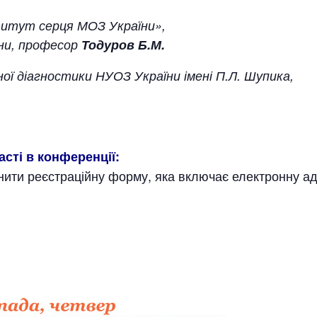
титут серця МОЗ України»,
ни, професор
Тодуров Б.М.
ої діагностики НУОЗ України імені П.Л. Шупика,
сті в конференції:
нити реєстраційну форму, яка включає електронну ад