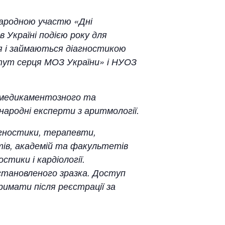
народною участю «Дні
 Україні подією року для
ся і займаються діагностикою
тут серця МОЗ України» і НУОЗ
, медикаментозного та
жнародні експерти з аритмології.
іагностики, терапевти,
тів, академій та факультетів
стики і кардіології.
становленого зразка. Доступ
имати після реєстрації за