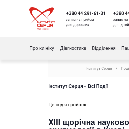
+380 44 291-61-31
+380 4
запис на прийом
запис на
для дорослих
для діте
Про клініку
Діагностика
Відділення
Пац
Інститут Серця
/
Поді
Інститут Серця
« Всі Події
Це подія пройшло.
XIII щорічна науков