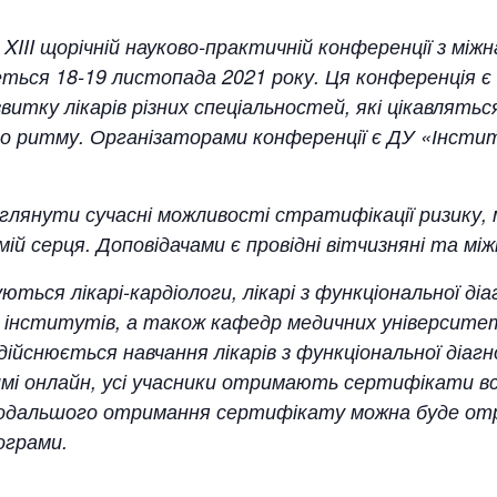
XIII
щорічній науково-практичній конференції з між
ться 18-19 листопада 2021 року. Ця конференція є в
витку лікарів різних спеціальностей, які цікавлять
го ритму. Організаторами конференції є ДУ «Інсти
зглянути сучасні можливості стратифікації ризику
ій серця. Доповідачами є провідні вітчизняні та мі
ються лікарі-кардіологи, лікарі з функціональної д
х інститутів, а також кафедр медичних університе
дійснюється навчання лікарів з функціональної діагно
имі онлайн, усі учасники отримають сертифікати в
подальшого отримання сертифікату можна буде отр
ограми.