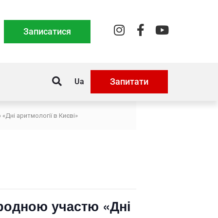
Записатися
Запитати
Ua
«Дні аритмології в Києві»
ародною участю «Дні